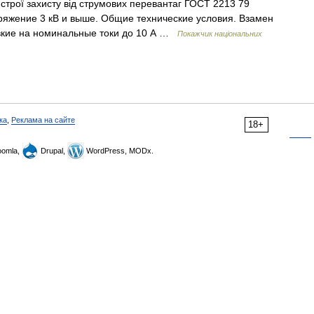
истрої захисту від струмових перевантаг ГОСТ 2213 79
ряжение 3 кВ и выше. Общие технические условия. Взамен
вкие на номинальные токи до 10 А …
Покажчик національних
ка
,
Реклама на сайте
18+
omla,
Drupal,
WordPress, MODx.