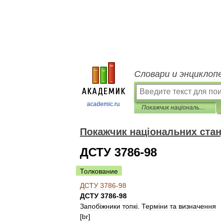
Словари и энциклоп
academic.ru
Покажчик національних стандартів
Покажчик національних стан
ДСТУ 3786-98
Толкование
ДСТУ
3786
-
98
ДСТУ
3786
-
98
Запоб
і
жники
топк
і.
Терм
і
ни
та
визначення
[
br
]