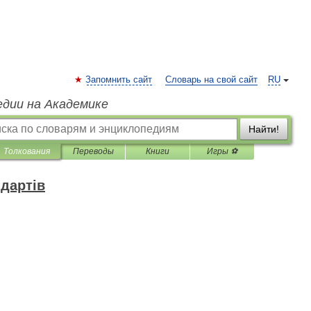
Запомнить сайт
Словарь на свой сайт
RU
едии на Академике
Найти!
Толкования
Переводы
Книги
Игры ⚽
дартів