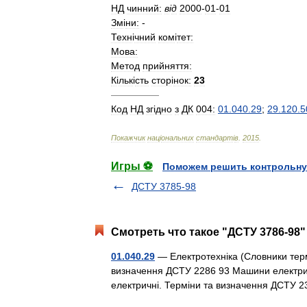
НД
чинний:
в
і
д
2000
-
01
-
01
Зм
і
ни:
-
Техн
і
чний
ком
і
тет:
Мова:
Метод
прийняття:
К
і
льк
і
сть
стор
і
нок:
23
—————
Код
НД
зг
і
дно
з
ДК
004:
01
.
040
.
29
;
29
.
120
.
5
Покажчик
нац
і
ональних
стандарт
і
в
.
2015
.
Игры ⚽
Поможем решить контрольну
ДСТУ 3785-98
Смотреть что такое "ДСТУ 3786-98"
01.040.29
— Електротехніка (Словники терм
визначення ДСТУ 2286 93 Машини електрич
електричні. Терміни та визначення ДСТУ